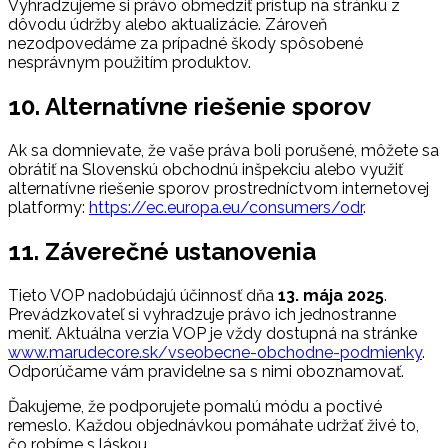
Vyhradzujeme si právo obmedziť prístup na stránku z
dôvodu údržby alebo aktualizácie. Zároveň
nezodpovedáme za prípadné škody spôsobené
nesprávnym použitím produktov.
10. Alternatívne riešenie sporov
Ak sa domnievate, že vaše práva boli porušené, môžete sa
obrátiť na Slovenskú obchodnú inšpekciu alebo využiť
alternatívne riešenie sporov prostredníctvom internetovej
platformy:
https://ec.europa.eu/consumers/odr
.
11. Záverečné ustanovenia
Tieto VOP nadobúdajú účinnosť dňa
13. mája 2025
.
Prevádzkovateľ si vyhradzuje právo ich jednostranne
meniť. Aktuálna verzia VOP je vždy dostupná na stránke
www.marudecore.sk/vseobecne-obchodne-podmienky
.
Odporúčame vám pravidelne sa s nimi oboznamovať.
Ďakujeme, že podporujete pomalú módu a poctivé
remeslo. Každou objednávkou pomáhate udržať živé to,
čo robíme s láskou.