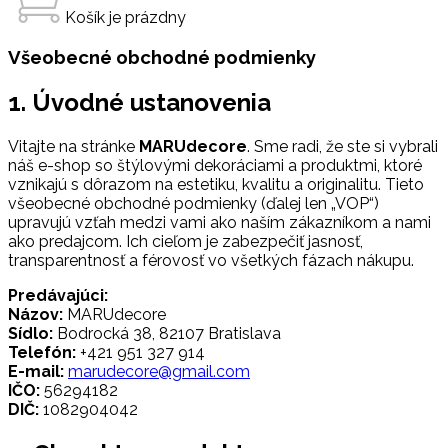
Košík je prázdny
Všeobecné obchodné podmienky
1. Úvodné ustanovenia
Vitajte na stránke
MARUdecore
. Sme radi, že ste si vybrali
náš e-shop so štýlovými dekoráciami a produktmi, ktoré
vznikajú s dôrazom na estetiku, kvalitu a originalitu. Tieto
všeobecné obchodné podmienky (ďalej len „VOP“)
upravujú vzťah medzi vami ako naším zákazníkom a nami
ako predajcom. Ich cieľom je zabezpečiť jasnosť,
transparentnosť a férovosť vo všetkých fázach nákupu.
Predávajúci:
Názov:
MARUdecore
Sídlo:
Bodrocká 38, 82107 Bratislava
Telefón:
+421 951 327 914
E-mail:
marudecore@gmail.com
IČO:
56294182
DIČ:
1082904042