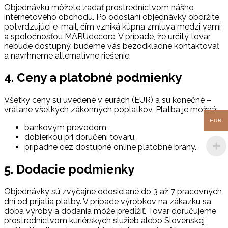
Objednávku môžete zadať prostredníctvom nášho
internetového obchodu. Po odoslaní objednávky obdržíte
potvrdzujúci e-mail, čím vzniká kúpna zmluva medzi vami
a spoločnosťou MARUdecore. V prípade, že určitý tovar
nebude dostupný, budeme vás bezodkladne kontaktovať
a navrhneme alternatívne riešenie.
4. Ceny a platobné podmienky
Všetky ceny sú uvedené v eurách (EUR) a sú konečné –
vrátane všetkých zákonných poplatkov. Platba je možná:
EUR
bankovým prevodom,
dobierkou pri doručení tovaru,
prípadne cez dostupné online platobné brány.
5. Dodacie podmienky
Objednávky sú zvyčajne odosielané do 3 až 7 pracovných
dní od prijatia platby. V prípade výrobkov na zákazku sa
doba výroby a dodania môže predĺžiť. Tovar doručujeme
prostredníctvom kuriérskych služieb alebo Slovenskej