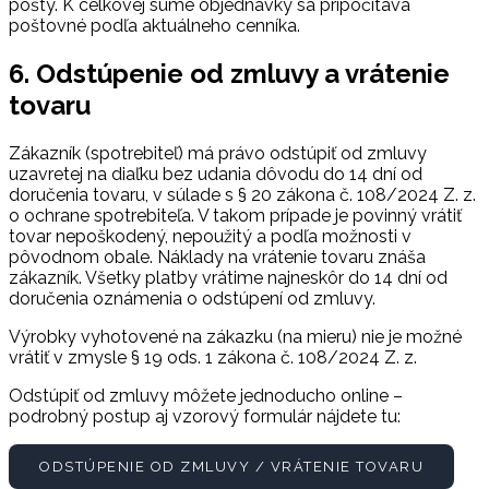
pošty. K celkovej sume objednávky sa pripočítava
poštovné podľa aktuálneho cenníka.
6. Odstúpenie od zmluvy a vrátenie
tovaru
Zákazník (spotrebiteľ) má právo odstúpiť od zmluvy
uzavretej na diaľku bez udania dôvodu do 14 dní od
doručenia tovaru, v súlade s § 20 zákona č. 108/2024 Z. z.
o ochrane spotrebiteľa. V takom prípade je povinný vrátiť
tovar nepoškodený, nepoužitý a podľa možnosti v
pôvodnom obale. Náklady na vrátenie tovaru znáša
zákazník. Všetky platby vrátime najneskôr do 14 dní od
doručenia oznámenia o odstúpení od zmluvy.
Výrobky vyhotovené na zákazku (na mieru) nie je možné
vrátiť v zmysle § 19 ods. 1 zákona č. 108/2024 Z. z.
Odstúpiť od zmluvy môžete jednoducho online –
podrobný postup aj vzorový formulár nájdete tu:
ODSTÚPENIE OD ZMLUVY / VRÁTENIE TOVARU