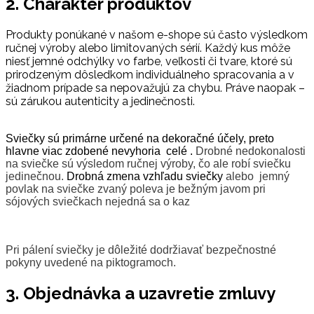
2. Charakter produktov
Produkty ponúkané v našom e-shope sú často výsledkom
ručnej výroby alebo limitovaných sérií. Každý kus môže
niesť jemné odchýlky vo farbe, veľkosti či tvare, ktoré sú
prirodzeným dôsledkom individuálneho spracovania a v
žiadnom prípade sa nepovažujú za chybu. Práve naopak –
sú zárukou autenticity a jedinečnosti.
Sviečky sú primárne určené na dekoračné účely, preto
hlavne viac zdobené nevyhoria celé .
Drobné nedokonalosti
na sviečke sú výsledom ručnej výroby, čo ale robí sviečku
jedinečnou.
Drobná zmena vzhľadu sviečky
alebo jemný
povlak na sviečke zvaný poleva je bežným javom pri
sójových sviečkach nejedná sa o kaz
Pri pálení sviečky je dôležité dodržiavať bezpečnostné
pokyny uvedené na piktogramoch.
3. Objednávka a uzavretie zmluvy