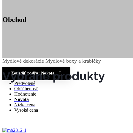
Obchod
Mydlové dekorácie
Mydlové boxy a krabičky
Zoradiť podľa:
Novota
Predvolené
Obľúbenosť
Hodnotenie
Novota
Nízka cena
Vysoká cena