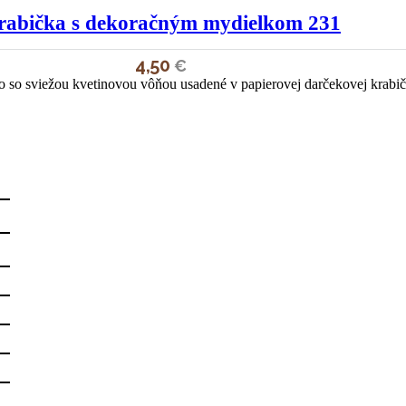
rabička s dekoračným mydielkom 231
4,50
€
 so sviežou kvetinovou vôňou usadené v papierovej darčekovej krabi