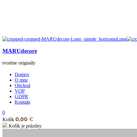
MARUdecore
tvoríme originály
Domov
O mne
Obchod
VOP
GDPR
Kontakt
0
0,00
€
Košík
Košík je prázdny