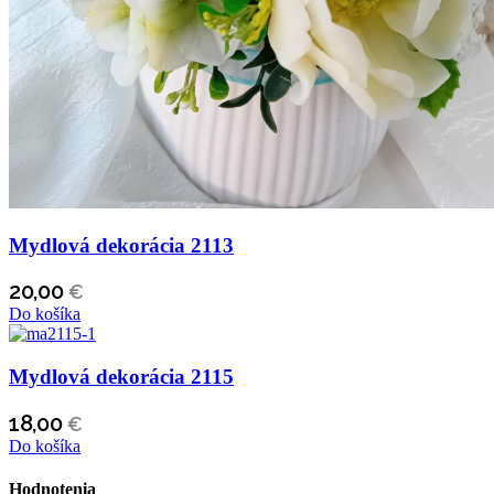
Mydlová dekorácia 2113
20,00
€
Do košíka
Mydlová dekorácia 2115
18,00
€
Do košíka
Hodnotenia