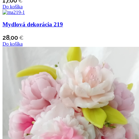
17,00
€
Do košíka
Mydlová dekorácia 219
28,00
€
Do košíka