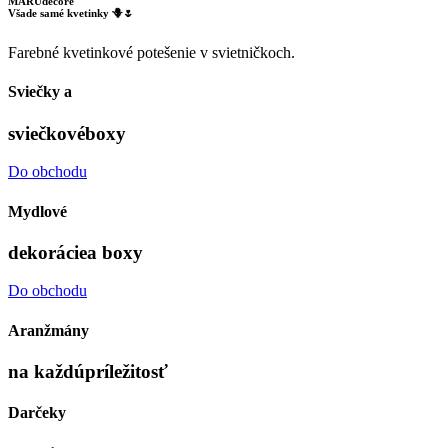
MARUdecore
Všade samé kvetinky 🪻🌷
Farebné kvetinkové potešenie v svietničkoch.
Sviečky a
sviečkové
boxy
Do obchodu
Mydlové
dekorácie
a boxy
Do obchodu
Aranžmány
na každú
príležitosť
Darčeky