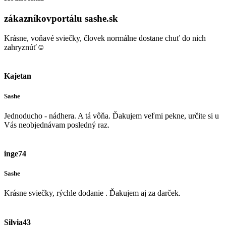
zákazníkov
portálu sashe.sk
Krásne, voňavé sviečky, človek normálne dostane chuť do nich
zahryznúť☺️
Kajetan
Sashe
Jednoducho - nádhera. A tá vôňa. Ďakujem veľmi pekne, určite si u
Vás neobjednávam posledný raz.
inge74
Sashe
Krásne sviečky, rýchle dodanie . Ďakujem aj za darček.
Silvia43