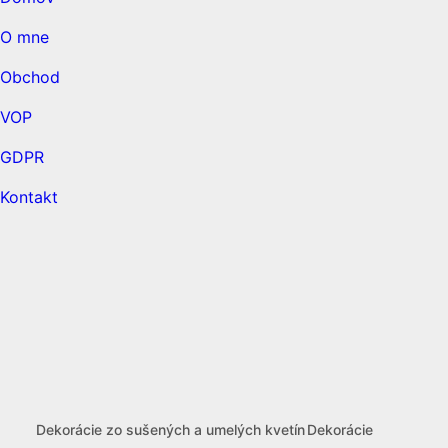
O mne
Obchod
VOP
GDPR
Kontakt
open
open
open
open
Dekorácie zo sušených a umelých kvetín
Dekorácie