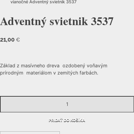
vianočné
Adventný svietnik 3537
Adventný svietnik 3537
21,00
€
Základ z masívneho dreva ozdobený voňavým
prírodným materiálom v zemitých farbách.
množstvo
Adventný
svietnik
PRIDAŤ DO KOŠÍKA
3537