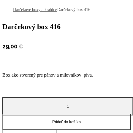
open
Darčekové boxy a krabice
Darčekový box 416
Darčekový box 416
29,00
€
Box ako stvorený pre pánov a milovníkov piva.
množstvo
Darčekový
box
416
Pridať do košíka