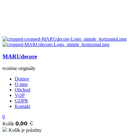
MARUdecore
tvoríme originály
Domov
O mne
Obchod
VOP
GDPR
Kontakt
0
0,00
€
Košík
Košík je prázdny
open