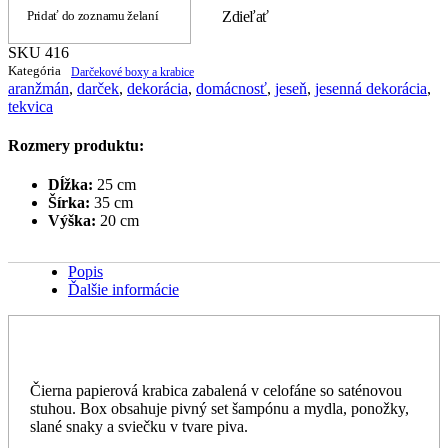
Pridať do zoznamu želaní
Zdieľať
SKU
416
Kategória
Darčekové boxy a krabice
aranžmán
,
darček
,
dekorácia
,
domácnosť
,
jeseň
,
jesenná dekorácia
,
tekvica
Rozmery produktu:
Dĺžka:
25 cm
Šírka:
35 cm
Výška:
20 cm
Popis
Ďalšie informácie
Čierna papierová krabica zabalená v celofáne so saténovou
stuhou. Box obsahuje pivný set šampónu a mydla, ponožky,
slané snaky a sviečku v tvare piva.