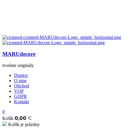
MARUdecore
tvoríme originály
Domov
O mne
Obchod
VOP
GDPR
Kontakt
0
0,00
€
Košík
Košík je prázdny
open