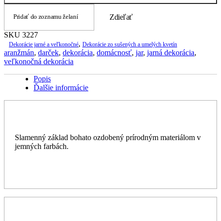
Pridať do zoznamu želaní
Zdieľať
SKU
3227
,
Dekorácie jarné a veľkonočné
Dekorácie zo sušených a umelých kvetín
aranžmán
,
darček
,
dekorácia
,
domácnosť
,
jar
,
jarná dekorácia
,
veľkonočná dekorácia
Popis
Ďalšie informácie
Slamenný základ bohato ozdobený prírodným materiálom v
jemných farbách.