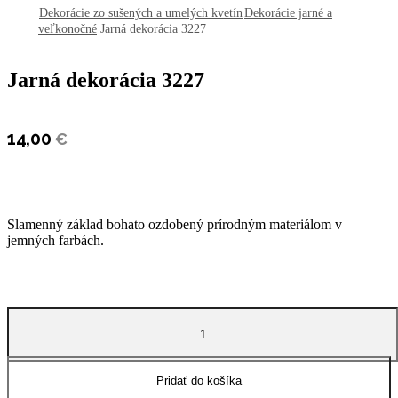
Dekorácie zo sušených a umelých kvetín
Dekorácie jarné a
veľkonočné
Jarná dekorácia 3227
Jarná dekorácia 3227
14,00
€
Slamenný základ bohato ozdobený prírodným materiálom v
jemných farbách.
množstvo
Jarná
dekorácia
3227
Pridať do košíka