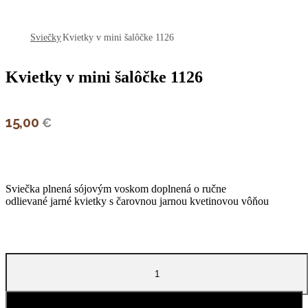
open
open
Sviečky
Kvietky v mini šalôčke 1126
Kvietky v mini šalôčke 1126
15,00
€
Sviečka plnená sójovým voskom doplnená o ručne
odlievané jarné kvietky s čarovnou jarnou kvetinovou vôňou
množstvo
Kvietky
v
mini
šalôčke