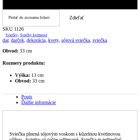
Pridať do košíka
1126
Pridať do zoznamu želaní
Zdieľať
SKU
1126
,
Sviečky
Sviečky kvetinové
dar
,
darček
,
dekorácia
,
kvety
,
sójová sviečka
,
sviečka
Obvod:
33 cm
Rozmery produktu:
Výška:
13 cm
Obvod:
33 cm
Popis
Ďalšie informácie
Sviečka plnená sójovým voskom s kúzelnou kvetinovou
vôňou , kvietky sú ručne odlievané. Sviečka je jedinečný