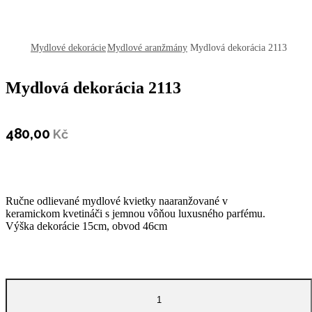
open
open
open
Mydlové dekorácie
Mydlové aranžmány
Mydlová dekorácia 2113
Mydlová dekorácia 2113
480,00
Kč
Ručne odlievané mydlové kvietky naaranžované v
keramickom kvetináči s jemnou vôňou luxusného parfému.
Výška dekorácie 15cm, obvod 46cm
množstvo
Mydlová
dekorácia