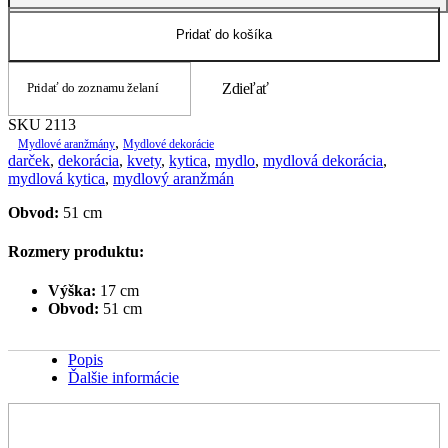
2113
Pridať do košíka
Pridať do zoznamu želaní
Zdieľať
SKU
2113
,
Mydlové aranžmány
Mydlové dekorácie
darček
,
dekorácia
,
kvety
,
kytica
,
mydlo
,
mydlová dekorácia
,
mydlová kytica
,
mydlový aranžmán
Obvod:
51 cm
Rozmery produktu:
Výška:
17 cm
Obvod:
51 cm
Popis
Ďalšie informácie