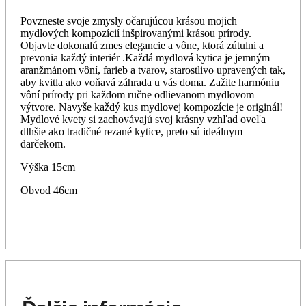
Povzneste svoje zmysly očarujúcou krásou mojich
mydlových kompozícií inšpirovanými krásou prírody.
Objavte dokonalú zmes elegancie a vône, ktorá zútulni a
prevonia každý interiér .Každá mydlová kytica je jemným
aranžmánom vôní, farieb a tvarov, starostlivo upravených tak,
aby kvitla ako voňavá záhrada u vás doma. Zažite harmóniu
vôní prírody pri každom ručne odlievanom mydlovom
výtvore. Navyše každý kus mydlovej kompozície je originál!
Mydlové kvety si zachovávajú svoj krásny vzhľad oveľa
dlhšie ako tradičné rezané kytice, preto sú ideálnym
darčekom.
Výška 15cm
Obvod 46cm