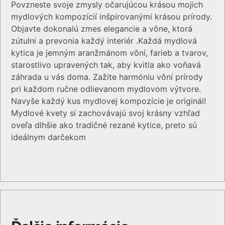
Povzneste svoje zmysly očarujúcou krásou mojich
mydlových kompozícií inšpirovanými krásou prírody.
Objavte dokonalú zmes elegancie a vône, ktorá
zútulni a prevonia každý interiér .Každá mydlová
kytica je jemným aranžmánom vôní, farieb a tvarov,
starostlivo upravených tak, aby kvitla ako voňavá
záhrada u vás doma. Zažite harmóniu vôní prírody
pri každom ručne odlievanom mydlovom výtvore.
Navyše každý kus mydlovej kompozície je originál!
Mydlové kvety si zachovávajú svoj krásny vzhľad
oveľa dlhšie ako tradičné rezané kytice, preto sú
ideálnym darčekom