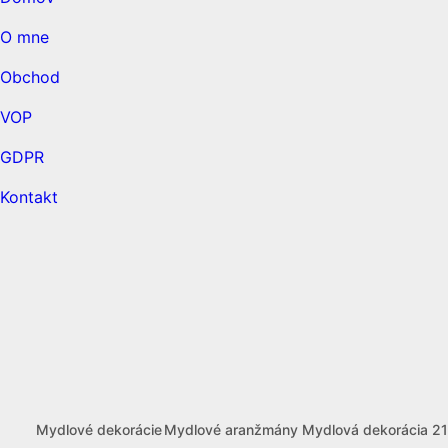
O mne
Obchod
VOP
GDPR
Kontakt
open
open
open
open
Mydlové dekorácie
Mydlové aranžmány
Mydlová dekorácia 2