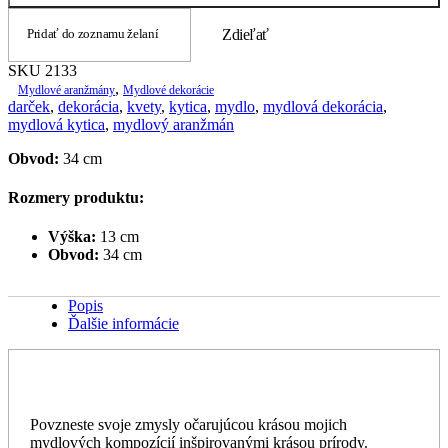
Pridať do zoznamu želaní
Zdieľať
SKU
2133
,
Mydlové aranžmány
Mydlové dekorácie
darček
,
dekorácia
,
kvety
,
kytica
,
mydlo
,
mydlová dekorácia
,
mydlová kytica
,
mydlový aranžmán
Obvod:
34 cm
Rozmery produktu:
Výška:
13 cm
Obvod:
34 cm
Popis
Ďalšie informácie
Povzneste svoje zmysly očarujúcou krásou mojich
mydlových kompozícií inšpirovanými krásou prírody.