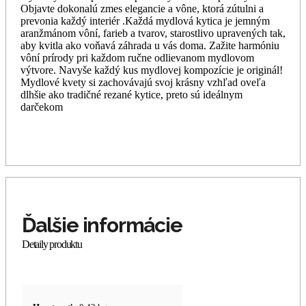
Objavte dokonalú zmes elegancie a vône, ktorá zútulni a
prevonia každý interiér .Každá mydlová kytica je jemným
aranžmánom vôní, farieb a tvarov, starostlivo upravených tak,
aby kvitla ako voňavá záhrada u vás doma. Zažite harmóniu
vôní prírody pri každom ručne odlievanom mydlovom
výtvore. Navyše každý kus mydlovej kompozície je originál!
Mydlové kvety si zachovávajú svoj krásny vzhľad oveľa
dlhšie ako tradičné rezané kytice, preto sú ideálnym
darčekom