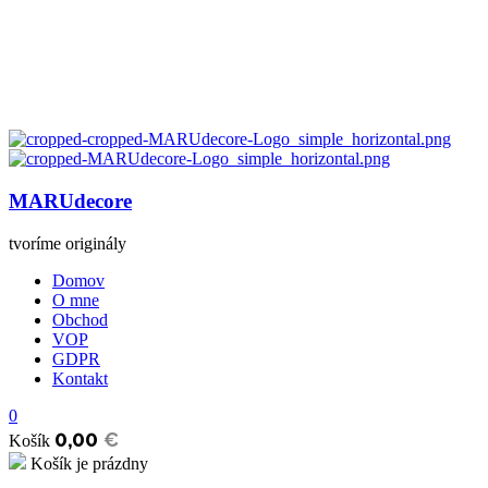
MARUdecore
tvoríme originály
Domov
O mne
Obchod
VOP
GDPR
Kontakt
0
0,00
€
Košík
Košík je prázdny
open