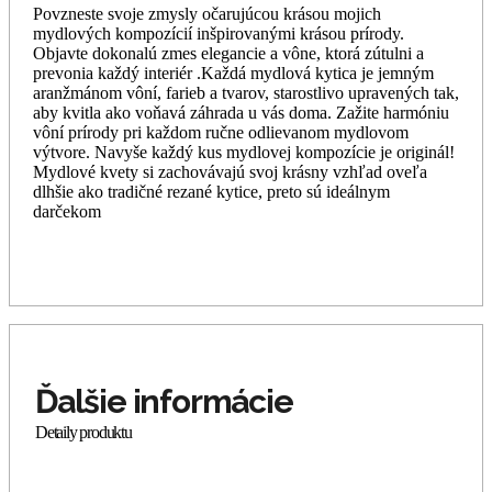
Povzneste svoje zmysly očarujúcou krásou mojich
mydlových kompozícií inšpirovanými krásou prírody.
Objavte dokonalú zmes elegancie a vône, ktorá zútulni a
prevonia každý interiér .Každá mydlová kytica je jemným
aranžmánom vôní, farieb a tvarov, starostlivo upravených tak,
aby kvitla ako voňavá záhrada u vás doma. Zažite harmóniu
vôní prírody pri každom ručne odlievanom mydlovom
výtvore. Navyše každý kus mydlovej kompozície je originál!
Mydlové kvety si zachovávajú svoj krásny vzhľad oveľa
dlhšie ako tradičné rezané kytice, preto sú ideálnym
darčekom