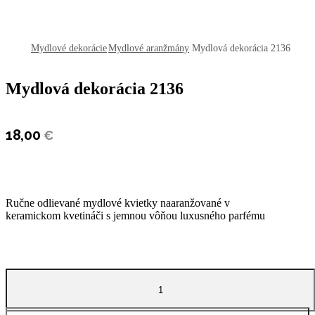
open
open
open
Mydlové dekorácie
Mydlové aranžmány
Mydlová dekorácia 2136
Mydlová dekorácia 2136
18,00
€
Ručne odlievané mydlové kvietky naaranžované v
keramickom kvetináči s jemnou vôňou luxusného parfému
množstvo
Mydlová
dekorácia
2136