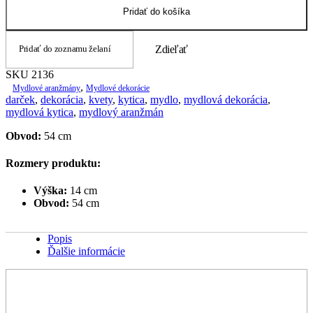
Pridať do košíka
Pridať do zoznamu želaní
Zdieľať
SKU
2136
,
Mydlové aranžmány
Mydlové dekorácie
darček
,
dekorácia
,
kvety
,
kytica
,
mydlo
,
mydlová dekorácia
,
mydlová kytica
,
mydlový aranžmán
Obvod:
54 cm
Rozmery produktu:
Výška:
14 cm
Obvod:
54 cm
Popis
Ďalšie informácie