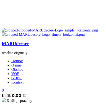
MARUdecore
tvoríme originály
Domov
O mne
Obchod
VOP
GDPR
Kontakt
0
0,00
€
Košík
Košík je prázdny
open