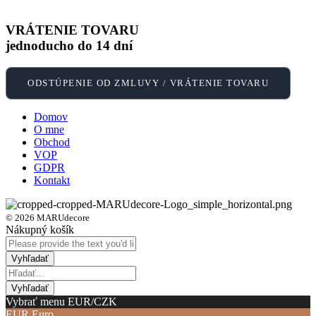
VRÁTENIE TOVARU
jednoducho do 14 dní
ODSTÚPENIE OD ZMLUVY / VRÁTENIE TOVARU
Domov
O mne
Obchod
VOP
GDPR
Kontakt
© 2026 MARUdecore
Nákupný košík
Vybrať menu EUR/CZK
EUR
Euro