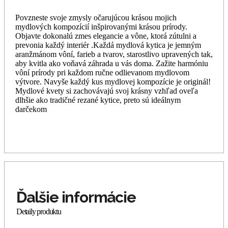
Povzneste svoje zmysly očarujúcou krásou mojich
mydlových kompozícií inšpirovanými krásou prírody.
Objavte dokonalú zmes elegancie a vône, ktorá zútulni a
prevonia každý interiér .Každá mydlová kytica je jemným
aranžmánom vôní, farieb a tvarov, starostlivo upravených tak,
aby kvitla ako voňavá záhrada u vás doma. Zažite harmóniu
vôní prírody pri každom ručne odlievanom mydlovom
výtvore. Navyše každý kus mydlovej kompozície je originál!
Mydlové kvety si zachovávajú svoj krásny vzhľad oveľa
dlhšie ako tradičné rezané kytice, preto sú ideálnym
darčekom