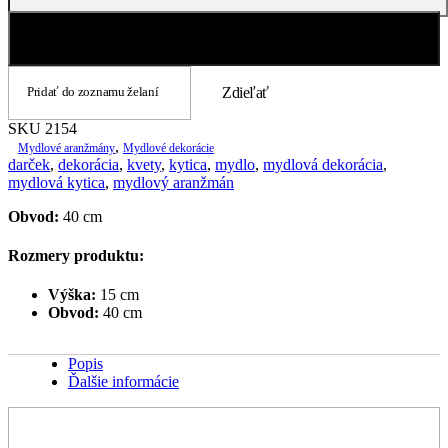
2154
Pridať do košíka
Pridať do zoznamu želaní
Zdieľať
SKU
2154
,
Mydlové aranžmány
Mydlové dekorácie
darček
,
dekorácia
,
kvety
,
kytica
,
mydlo
,
mydlová dekorácia
,
mydlová kytica
,
mydlový aranžmán
Obvod:
40 cm
Rozmery produktu:
Výška:
15 cm
Obvod:
40 cm
Popis
Ďalšie informácie