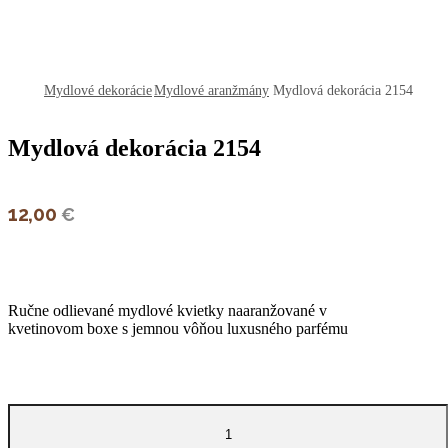
open
open
open
open
Mydlové dekorácie
Mydlové aranžmány
Mydlová dekorácia 2154
Mydlová dekorácia 2154
12,00
€
Ručne odlievané mydlové kvietky naaranžované v
kvetinovom boxe s jemnou vôňou luxusného parfému
množstvo
Mydlová
dekorácia