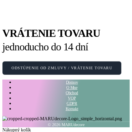
VRÁTENIE TOVARU
jednoducho do 14 dní
ODSTÚPENIE OD ZMLUVY / VRÁTENIE TOVARU
Domov
O Mne
Obchod
VOP
GDPR
Kontakt
© 2026 MARUdecore
Nákupný košík