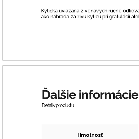
Kytička uviazaná z voňavých ručne odlie
ako náhrada za živú kyticu pri gratulácií al
Hmotnosť