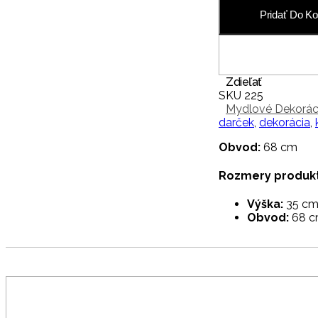
225
Pridať Do Ko
Zdieľať
SKU
225
Mydlové Dekorác
darček
,
dekorácia
,
Obvod:
68 cm
Rozmery produkt
Výška:
35 c
Obvod:
68 