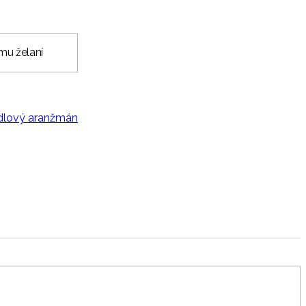
mu želaní
lový aranžmán