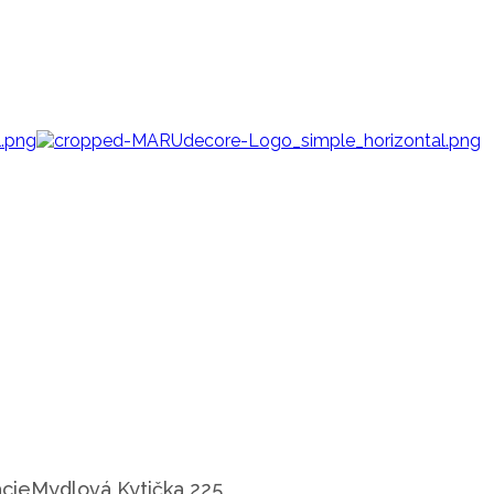
cie
Mydlová Kytička 225