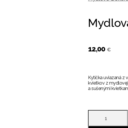
open
open
Mydlová
12,00
€
Kytička uviazaná z 
kvietkov z mydlove
a sušenými kvietka
množstvo
Mydlová
kytička