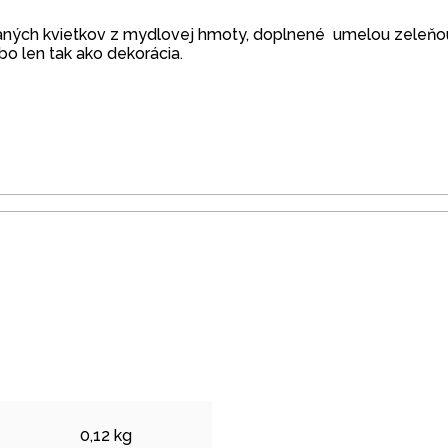
vaných kvietkov z mydlovej hmoty, doplnené umelou zeleňou
ebo len tak ako dekorácia.
0,12 kg