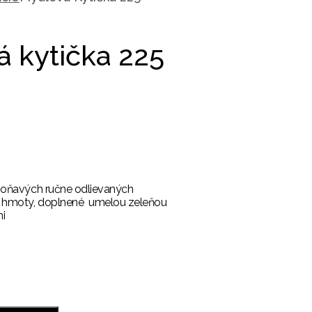
 kytička 225
voňavých ručne odlievaných
j hmoty, doplnené umelou zeleňou
mi