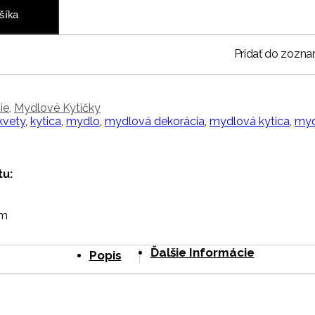
šíka
Pridať do zozna
ie
,
Mydlové Kytičky
kvety
,
kytica
,
mydlo
,
mydlová dekorácia
,
mydlová kytica
,
myd
u:
m
cm
Ďalšie Informácie
Popis