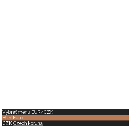
Vybrať menu EUR/CZK
EUR
Euro
CZK
Czech koruna