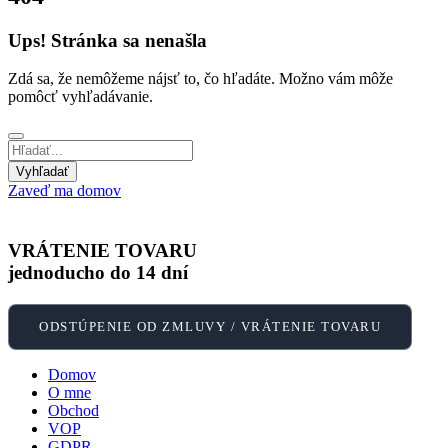
Ups! Stránka sa nenašla
Zdá sa, že nemôžeme nájsť to, čo hľadáte. Možno vám môže
pomôcť vyhľadávanie.
Zaveď ma domov
VRÁTENIE TOVARU
jednoducho do 14 dní
ODSTÚPENIE OD ZMLUVY / VRÁTENIE TOVARU
Domov
O mne
Obchod
VOP
GDPR