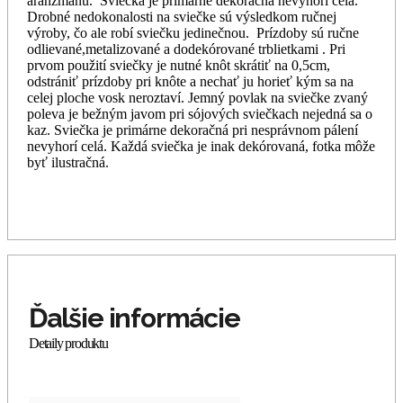
aranžmánu. Sviečka je primárne dekoračná nevyhorí celá.
Drobné nedokonalosti na sviečke sú výsledkom ručnej
výroby, čo ale robí sviečku jedinečnou. Prízdoby sú ručne
odlievané,metalizované a dodekórované trblietkami . Pri
prvom použití sviečky je nutné knôt skrátiť na 0,5cm,
odstrániť prízdoby pri knôte a nechať ju horieť kým sa na
celej ploche vosk neroztaví. Jemný povlak na sviečke zvaný
poleva je bežným javom pri sójových sviečkach nejedná sa o
kaz. Sviečka je primárne dekoračná pri nesprávnom pálení
nevyhorí celá. Každá sviečka je inak dekórovaná, fotka môže
byť ilustračná.