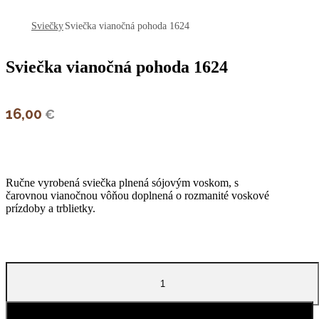
open
Sviečky
Sviečka vianočná pohoda 1624
Sviečka vianočná pohoda 1624
16,00
€
Ručne vyrobená sviečka plnená sójovým voskom, s
čarovnou vianočnou vôňou doplnená o rozmanité voskové
prízdoby a trblietky.
množstvo
Sviečka
vianočná
pohoda
1624