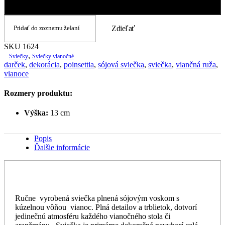
Pridať do košíka
Pridať do zoznamu želaní
Zdieľať
SKU
1624
,
Sviečky
Sviečky vianočné
darček
,
dekorácia
,
poinsettia
,
sójová sviečka
,
sviečka
,
viančná ruža
,
vianoce
Rozmery produktu:
Výška:
13 cm
Popis
Ďalšie informácie
Ručne vyrobená sviečka plnená sójovým voskom s
kúzelnou vôňou vianoc. Plná detailov a trblietok, dotvorí
jedinečnú atmosféru každého vianočného stola či