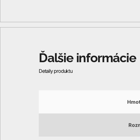
Hmot
Roz