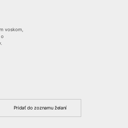
ým voskom,
 o
.
Pridať do zoznamu želaní