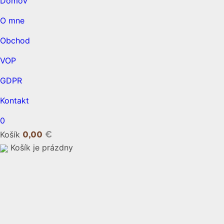
Domov
O mne
Obchod
VOP
GDPR
Kontakt
0
0,00
€
Košík
Košík je prázdny
open