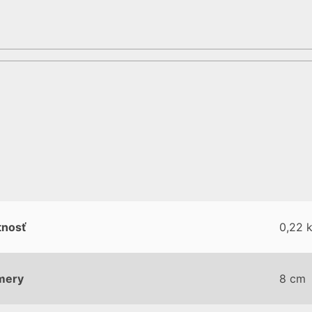
nosť
0,22 
mery
8 cm