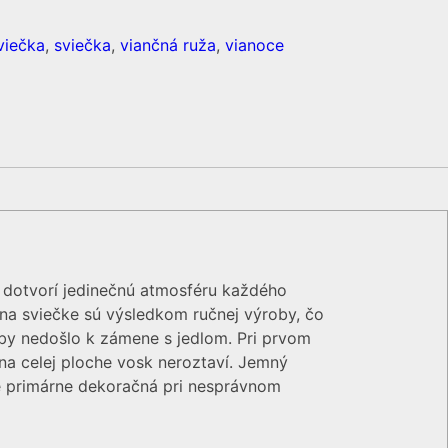
viečka
,
sviečka
,
viančná ruža
,
vianoce
 dotvorí jedinečnú atmosféru každého
na sviečke sú výsledkom ručnej výroby, čo
aby nedošlo k zámene s jedlom. Pri prvom
a na celej ploche vosk neroztaví. Jemný
je primárne dekoračná pri nesprávnom