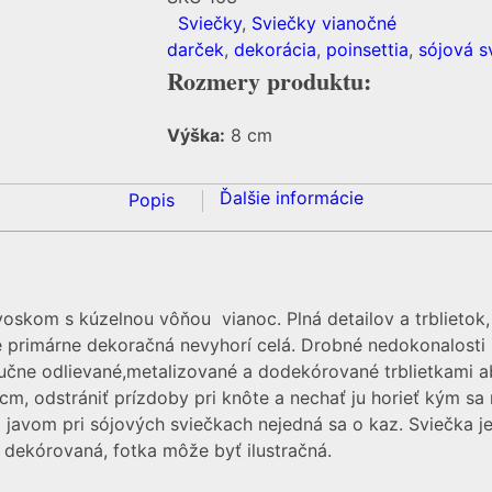
Sviečky
,
Sviečky vianočné
darček
,
dekorácia
,
poinsettia
,
sójová s
Rozmery produktu:
Výška:
8 cm
Ďalšie informácie
Popis
skom s kúzelnou vôňou vianoc. Plná detailov a trblietok,
e primárne dekoračná nevyhorí celá. Drobné nedokonalosti 
 ručne odlievané,metalizované a dodekórované trblietkami 
,5cm, odstrániť prízdoby pri knôte a nechať ju horieť kým s
 javom pri sójových sviečkach nejedná sa o kaz. Sviečka 
k dekórovaná, fotka môže byť ilustračná.