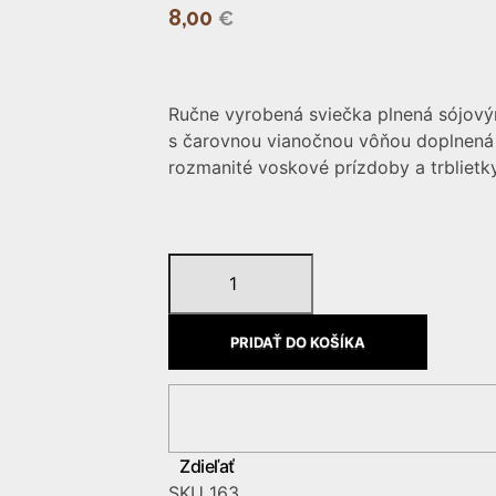
8,00
€
Ručne vyrobená sviečka plnená sójov
s čarovnou vianočnou vôňou doplnená
rozmanité voskové prízdoby a trblietky
množstvo
Sviečka
vianočná
PRIDAŤ DO KOŠÍKA
pohoda75ml
163
Zdieľať
SKU
163