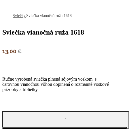
open
open
Sviečky
Sviečka vianočná ruža 1618
Sviečka vianočná ruža 1618
13,00
€
Ručne vyrobená sviečka plnená sójovým voskom, s
čarovnou vianočnou vôňou doplnená o rozmanité voskové
prízdoby a trblietky.
množstvo
Sviečka
vianočná
ruža