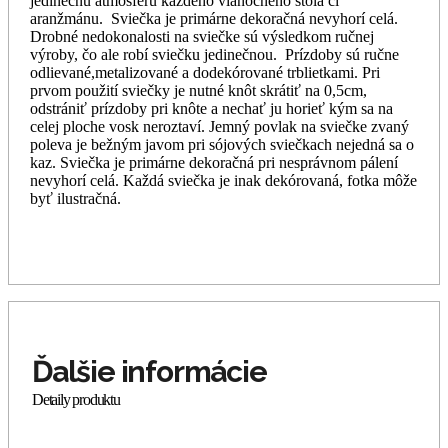
jedinečnú atmosféru každého vianočného stola či
aranžmánu. Sviečka je primárne dekoračná nevyhorí celá.
Drobné nedokonalosti na sviečke sú výsledkom ručnej
výroby, čo ale robí sviečku jedinečnou. Prízdoby sú ručne
odlievané,metalizované a dodekórované trblietkami. Pri
prvom použití sviečky je nutné knôt skrátiť na 0,5cm,
odstrániť prízdoby pri knôte a nechať ju horieť kým sa na
celej ploche vosk neroztaví. Jemný povlak na sviečke zvaný
poleva je bežným javom pri sójových sviečkach nejedná sa o
kaz. Sviečka je primárne dekoračná pri nesprávnom pálení
nevyhorí celá. Každá sviečka je inak dekórovaná, fotka môže
byť ilustračná.