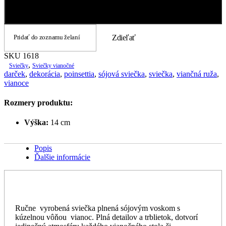
1618
Pridať do košíka
Pridať do zoznamu želaní
Zdieľať
SKU
1618
,
Sviečky
Sviečky vianočné
darček
,
dekorácia
,
poinsettia
,
sójová sviečka
,
sviečka
,
viančná ruža
,
vianoce
Rozmery produktu:
Výška:
14 cm
Popis
Ďalšie informácie
Ručne vyrobená sviečka plnená sójovým voskom s
kúzelnou vôňou vianoc. Plná detailov a trblietok, dotvorí