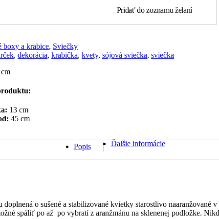
Pridať do zoznamu želaní
 boxy a krabice
,
Sviečky
rček
,
dekorácia
,
krabička
,
kvety
,
sójová sviečka
,
sviečka
 cm
roduktu:
a:
13 cm
od:
45 cm
Ďalšie informácie
Popis
 doplnená o sušené a stabilizované kvietky starostlivo naaranžované v
možné spáliť po až po vybratí z aranžmánu na sklenenej podložke. Nik