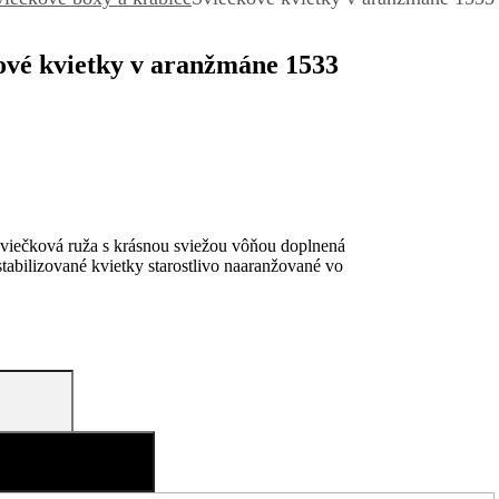
ové kvietky v aranžmáne 1533
sviečková ruža s krásnou sviežou vôňou doplnená
stabilizované kvietky starostlivo naaranžované vo
idať do košíka