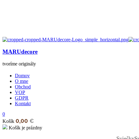
MARUdecore
tvoríme originály
Domov
O mne
Obchod
VOP
GDPR
Kontakt
0
0,00
€
Košík
Košík je prázdny
open
Sviečky
S