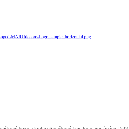
viečkové boxy a krabice
Sviečkové kvietky v aranžmáne 1533