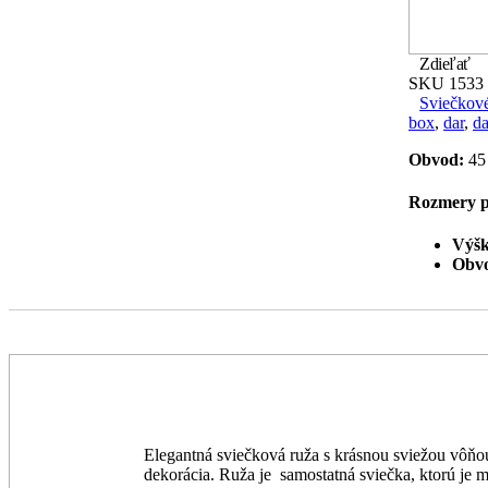
Zdieľať
SKU
1533
Sviečkové
box
,
dar
,
da
Obvod:
45
Rozmery p
Výšk
Obv
Elegantná sviečková ruža s krásnou sviežou vôňou
dekorácia. Ruža je samostatná sviečka, ktorú je 