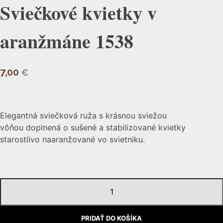
Sviečkové kvietky v
aranžmáne 1538
7,00
€
Elegantná sviečková ruža s krásnou sviežou
vôňou doplnená o sušené a stabilizované kvietky
starostlivo naaranžované vo svietniku.
množstvo
Sviečkové
kvietky
PRIDAŤ DO KOŠÍKA
v