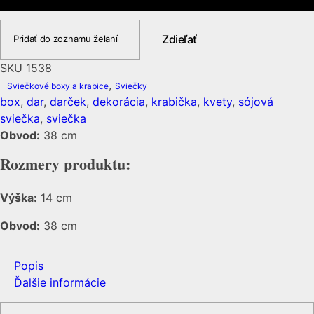
aranžmáne
1538
Zdieľať
Pridať do zoznamu želaní
SKU
1538
,
Sviečkové boxy a krabice
Sviečky
box
,
dar
,
darček
,
dekorácia
,
krabička
,
kvety
,
sójová
sviečka
,
sviečka
Obvod:
38 cm
Rozmery produktu:
Výška:
14 cm
Obvod:
38 cm
Popis
Ďalšie informácie