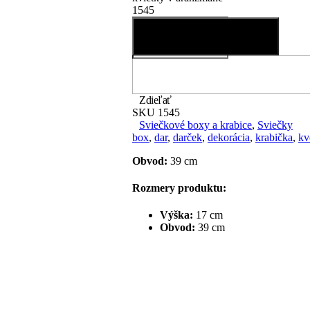
1545
Pridať do košíka
Zdieľať
SKU
1545
Sviečkové boxy a krabice
,
Sviečky
box
,
dar
,
darček
,
dekorácia
,
krabička
,
kv
Obvod:
39 cm
Rozmery produktu:
Výška:
17 cm
Obvod:
39 cm