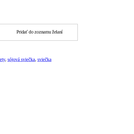
Pridať do zoznamu želaní
ety
,
sójová sviečka
,
sviečka