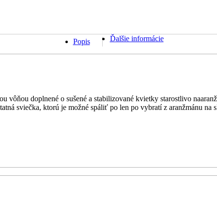
Ďalšie informácie
Popis
ou vôňou doplnené o sušené a stabilizované kvietky starostlivo naaran
statná sviečka, ktorú je možné spáliť po len po vybratí z aranžmánu na