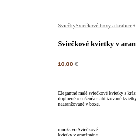
Sviečky
Sviečkové boxy a krabice
S
Sviečkové kvietky v ara
10,00
€
Elegantné malé sviečkové kvietky s krá
doplnené o sušenéa stabilizované kvietky
naaranžované v boxe.
množstvo Sviečkové
kvietky v aranžmáne