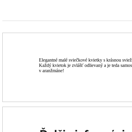
open
open
Elegantné malé sviečkové kvietky s krásnou sviež
Každý kvietok je zvlášť odlievaný a je teda samo
v aranžmáne!