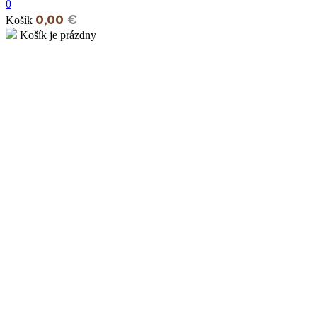
0
0,00
€
Košík
Košík je prázdny
open
open
open