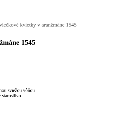
viečkové kvietky v aranžmáne 1545
nžmáne 1545
snou sviežou vôňou
 starostlivo