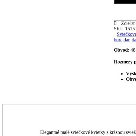
Zdieľať
SKU
1515
Sviečkové
box
,
dar
,
da
Obvod:
48
Rozmery p
Výšk
Obv
Elegantné malé sviečkové kvietky s krásnou svie