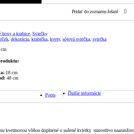
Pridať do zoznamu želaní
 boxy a krabice
,
Sviečky
rček
,
dekorácia
,
krabička
,
kvety
,
sójová sviečka
,
sviečka
 cm
roduktu:
a:
18 cm
od:
48 cm
Ďalšie informácie
Popis
žou kvetinovou vôňou doplnené o sušené kvietky starostlivo naaranžov