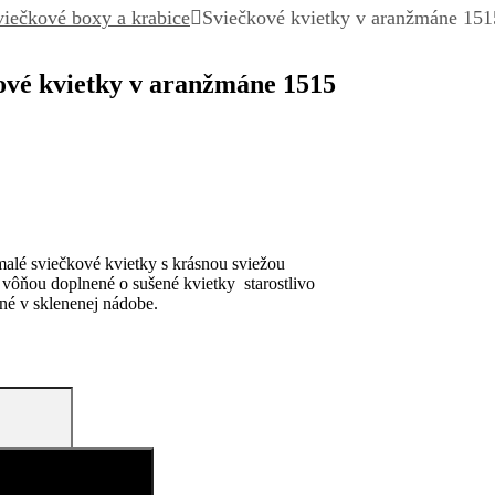
viečkové boxy a krabice
Sviečkové kvietky v aranžmáne 151
ové kvietky v aranžmáne 1515
alé sviečkové kvietky s krásnou sviežou
vôňou doplnené o sušené kvietky starostlivo
né v sklenenej nádobe.
idať do košíka