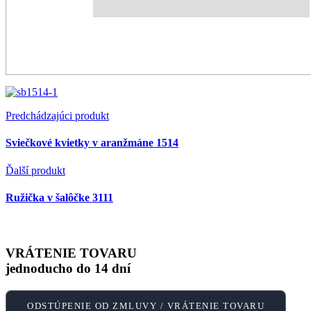
Predchádzajúci produkt
Sviečkové kvietky v aranžmáne 1514
Ďalší produkt
Ružička v šalôčke 3111
VRÁTENIE TOVARU
jednoducho do 14 dní
ODSTÚPENIE OD ZMLUVY / VRÁTENIE TOVARU