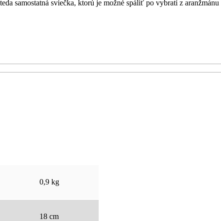
e teda samostatná sviečka, ktorú je možné spáliť po vybratí z aranžmá
0,9 kg
18 cm