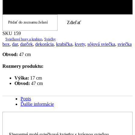
košíku
Pridať do košíka
159
Pridať do zoznamu želaní
Zdieľať
SKU
159
,
Sviečkové boxy a krabice
Sviečky
box
,
dar
,
darček
,
dekorácia
,
krabička
,
kvety
,
sójová sviečka
,
sviečka
Obvod:
47 cm
Rozmery produktu:
Výška:
17 cm
Obvod:
47 cm
Popis
Ďalšie informácie
Elegantné malé sviečkové kvietky s krásnou sviežou