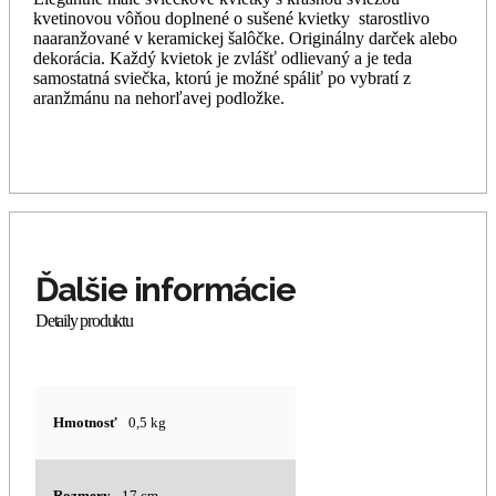
kvetinovou vôňou doplnené o sušené kvietky starostlivo
naaranžované v keramickej šalôčke. Originálny darček alebo
dekorácia. Každý kvietok je zvlášť odlievaný a je teda
samostatná sviečka, ktorú je možné spáliť po vybratí z
aranžmánu na nehorľavej podložke.
Hmotnosť
0,5 kg
Rozmery
17 cm