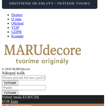
ODSTÚPENIE OD ZMLUVY / VRÁTENIE TOVARU
Domov
O mne
Obchod
VOP
GDPR
Kontakt
© 2026 MARUdecore
Nákupný košík
Vybrať menu EUR/CZK
EUR
Euro
CZK
Czech koruna