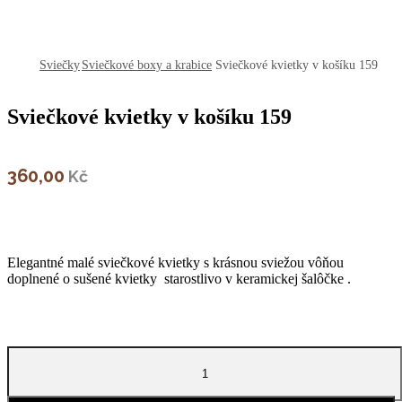
open
open
open
Sviečky
Sviečkové boxy a krabice
Sviečkové kvietky v košíku 159
Sviečkové kvietky v košíku 159
360,00
Kč
Elegantné malé sviečkové kvietky s krásnou sviežou vôňou
doplnené o sušené kvietky starostlivo v keramickej šalôčke .
množstvo
Sviečkové
kvietky
v