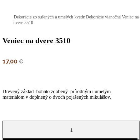
open
open
Dekorácie zo sušených a umelých kvetín
Dekorácie vianočné
Veniec na
dvere 3510
Veniec na dvere 3510
17,00
€
Drevený základ bohato zdobený prírodným i umelým
materiálom v doplnený o dvoch pojašených mikulášov.
množstvo
Veniec
na
dvere