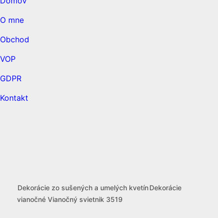
Domov
O mne
Obchod
VOP
GDPR
Kontakt
open
open
open
Dekorácie zo sušených a umelých kvetín
Dekorácie
vianočné
Vianočný svietnik 3519