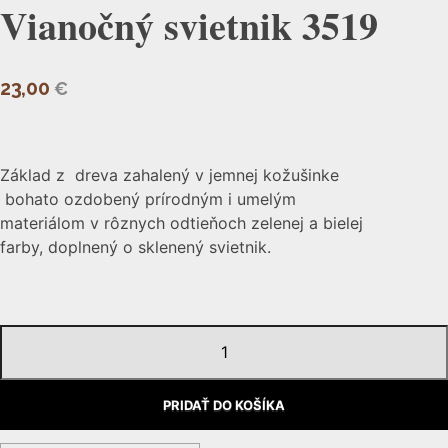
Vianočný svietnik 3519
23,00
€
Základ z dreva zahalený v jemnej kožušinke
bohato ozdobený prírodným i umelým
materiálom v rôznych odtieňoch zelenej a bielej
farby, doplnený o sklenený svietnik.
množstvo
Vianočný
svietnik
PRIDAŤ DO KOŠÍKA
3519