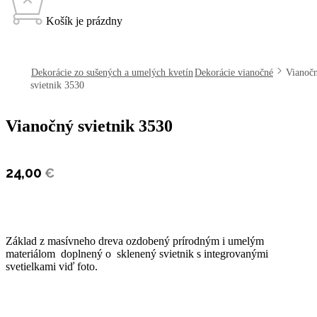
Košík je prázdny
open
open
open
Dekorácie zo sušených a umelých kvetín
Dekorácie vianočné
Vianoč
svietnik 3530
Vianočný svietnik 3530
24,00
€
Základ z masívneho dreva ozdobený prírodným i umelým
materiálom doplnený o sklenený svietnik s integrovanými
svetielkami viď foto.