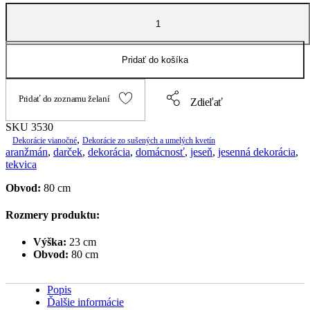
množstvo
Vianočný
svietnik
3530
Pridať do košíka
Pridať do zoznamu želaní
Zdieľať
SKU
3530
,
Dekorácie vianočné
Dekorácie zo sušených a umelých kvetín
aranžmán
,
darček
,
dekorácia
,
domácnosť
,
jeseň
,
jesenná dekorácia
,
tekvica
Obvod:
80 cm
Rozmery produktu:
Výška:
23 cm
Obvod:
80 cm
Popis
Ďalšie informácie