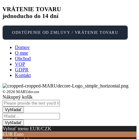
VRÁTENIE TOVARU
jednoducho do 14 dní
ODSTÚPENIE OD ZMLUVY / VRÁTENIE TOVARU
Domov
O mne
Obchod
VOP
GDPR
Kontakt
© 2026 MARUdecore
Nákupný košík
Vybrať menu EUR/CZK
EUR
Euro