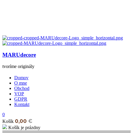
MARUdecore
tvoríme originály
Domov
O mne
Obchod
VOP
GDPR
Kontakt
0
0,00
€
Košík
Košík je prázdny