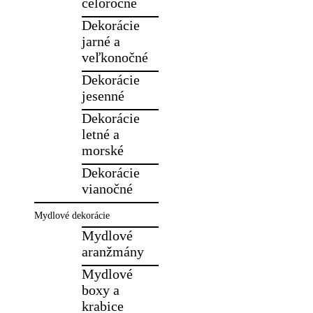
celoročné
Dekorácie
jarné a
veľkonočné
Dekorácie
jesenné
Dekorácie
letné a
morské
Dekorácie
vianočné
Mydlové dekorácie
Mydlové
aranžmány
Mydlové
boxy a
krabice