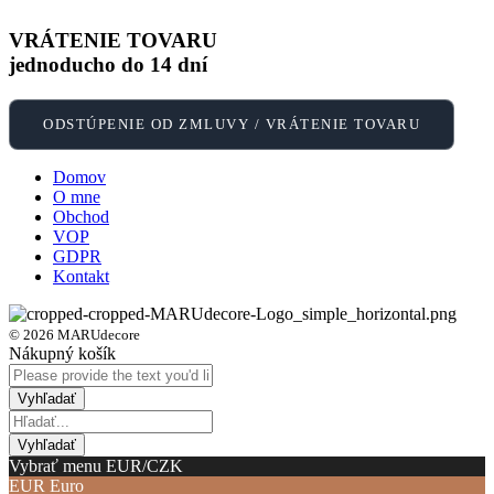
VRÁTENIE TOVARU
jednoducho do 14 dní
ODSTÚPENIE OD ZMLUVY / VRÁTENIE TOVARU
Domov
O mne
Obchod
VOP
GDPR
Kontakt
© 2026 MARUdecore
Nákupný košík
Vybrať menu EUR/CZK
EUR
Euro