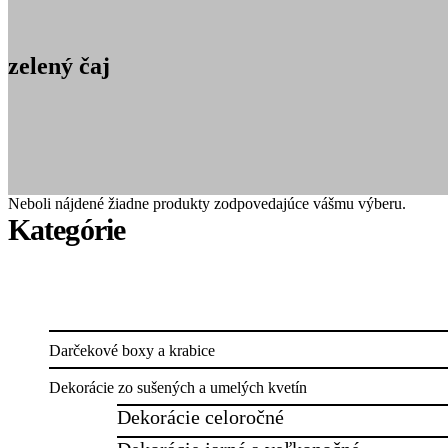
zelený čaj
Neboli nájdené žiadne produkty zodpovedajúce vášmu výberu.
Darčekové boxy a krabice
Dekorácie zo sušených a umelých kvetín
Dekorácie celoročné