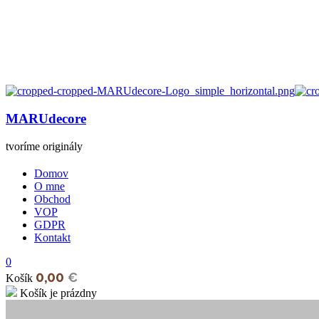
MARUdecore
tvoríme originály
Domov
O mne
Obchod
VOP
GDPR
Kontakt
0
0,00
€
Košík
Košík je prázdny