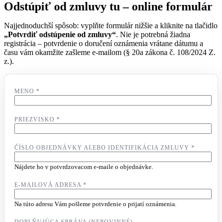
Odstúpiť od zmluvy tu – online formulár
Najjednoduchší spôsob: vyplňte formulár nižšie a kliknite na tlačidlo
„Potvrdiť odstúpenie od zmluvy“
. Nie je potrebná žiadna
registrácia – potvrdenie o doručení oznámenia vrátane dátumu a
času vám okamžite zašleme e-mailom (§ 20a zákona č. 108/2024 Z.
z.).
MENO
*
PRIEZVISKO
*
ČÍSLO OBJEDNÁVKY ALEBO IDENTIFIKÁCIA ZMLUVY
*
Nájdete ho v potvrdzovacom e-maile o objednávke.
E-MAILOVÁ ADRESA
*
Na túto adresu Vám pošleme potvrdenie o prijatí oznámenia.
DOPLŇUJÚCA SPRÁVA (NEPOVINNÉ)