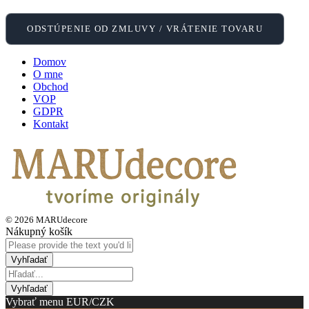
ODSTÚPENIE OD ZMLUVY / VRÁTENIE TOVARU
Domov
O mne
Obchod
VOP
GDPR
Kontakt
© 2026 MARUdecore
Nákupný košík
Vybrať menu EUR/CZK