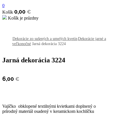
0
0,00
€
Košík
Košík je prázdny
open
open
open
Dekorácie zo sušených a umelých kvetín
Dekorácie jarné a
veľkonočné
Jarná dekorácia 3224
Jarná dekorácia 3224
6,00
€
Vajíčko obklopené textilnými kvietkami doplnený o
prírodný materiál osadený v keramickom kochlíčku