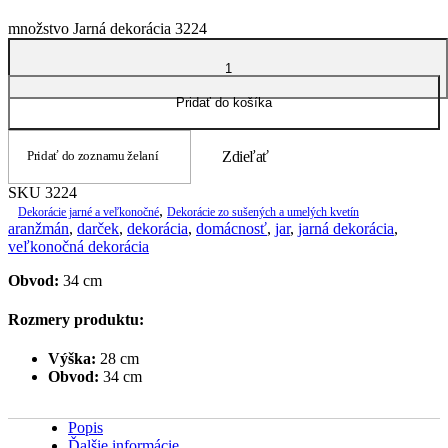
množstvo Jarná dekorácia 3224
Pridať do košíka
Pridať do zoznamu želaní
Zdieľať
SKU
3224
,
Dekorácie jarné a veľkonočné
Dekorácie zo sušených a umelých kvetín
aranžmán
,
darček
,
dekorácia
,
domácnosť
,
jar
,
jarná dekorácia
,
veľkonočná dekorácia
Obvod:
34 cm
Rozmery produktu:
Výška:
28 cm
Obvod:
34 cm
Popis
Ďalšie informácie