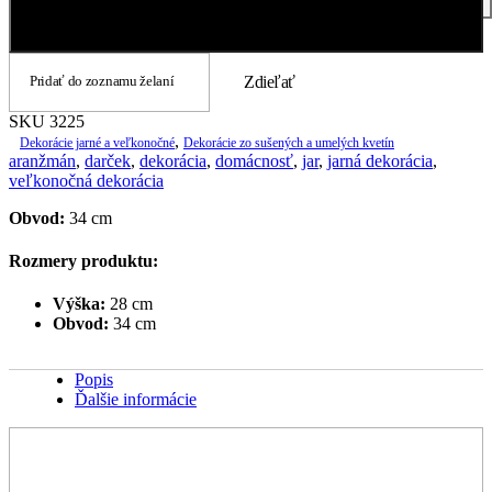
Pridať do košíka
Pridať do zoznamu želaní
Zdieľať
SKU
3225
,
Dekorácie jarné a veľkonočné
Dekorácie zo sušených a umelých kvetín
aranžmán
,
darček
,
dekorácia
,
domácnosť
,
jar
,
jarná dekorácia
,
veľkonočná dekorácia
Obvod:
34 cm
Rozmery produktu:
Výška:
28 cm
Obvod:
34 cm
Popis
Ďalšie informácie