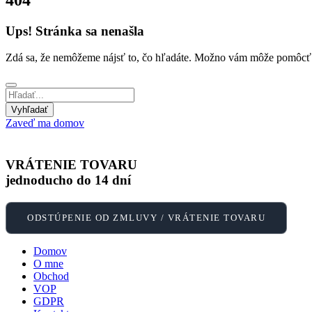
Ups! Stránka sa nenašla
Zdá sa, že nemôžeme nájsť to, čo hľadáte. Možno vám môže pomôcť
Zaveď ma domov
VRÁTENIE TOVARU
jednoducho do 14 dní
ODSTÚPENIE OD ZMLUVY / VRÁTENIE TOVARU
Domov
O mne
Obchod
VOP
GDPR