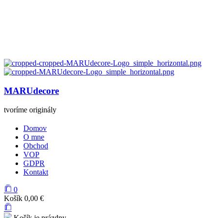
MARUdecore
tvoríme originály
Domov
O mne
Obchod
VOP
GDPR
Kontakt
0
Košík
0,00
€
Košík je prázdny