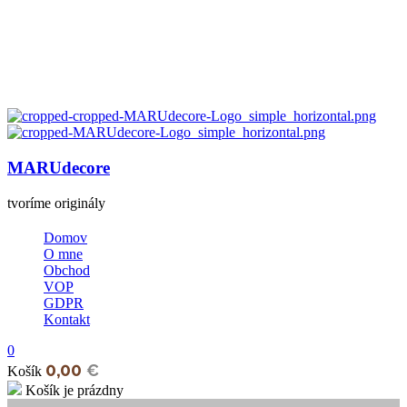
MARUdecore
tvoríme originály
Domov
O mne
Obchod
VOP
GDPR
Kontakt
0
0,00
€
Košík
Košík je prázdny