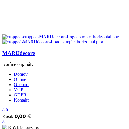
MARUdecore
tvoríme originály
Domov
O mne
Obchod
VOP
GDPR
Kontakt
0
0,00
€
Košík
Košík je prázdny