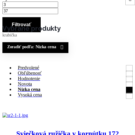
Filtrovať
krabička
Nízka cena
Zoradiť podľa:
Predvolené
Obľúbenosť
Hodnotenie
Novota
Nízka cena
Vysoká cena
Sviečková ružička v kornútku 172