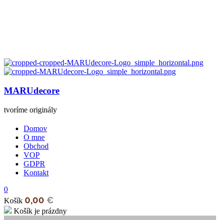
MARUdecore
tvoríme originály
Domov
O mne
Obchod
VOP
GDPR
Kontakt
0
0,00
€
Košík
Košík je prázdny