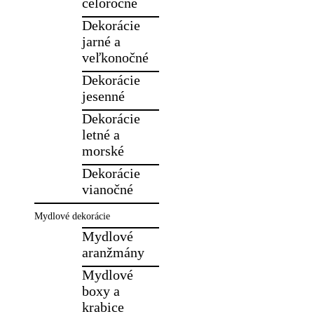
celoročné
Dekorácie
jarné a
veľkonočné
Dekorácie
jesenné
Dekorácie
letné a
morské
Dekorácie
vianočné
Mydlové dekorácie
Mydlové
aranžmány
Mydlové
boxy a
krabice