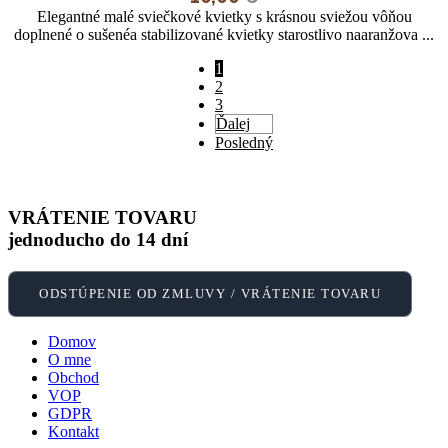
Elegantné malé sviečkové kvietky s krásnou sviežou vôňou
doplnené o sušenéa stabilizované kvietky starostlivo naaranžova ...
1
2
3
Ďalej
Posledný
VRÁTENIE TOVARU
jednoducho do 14 dní
ODSTÚPENIE OD ZMLUVY / VRÁTENIE TOVARU
Domov
O mne
Obchod
VOP
GDPR
Kontakt